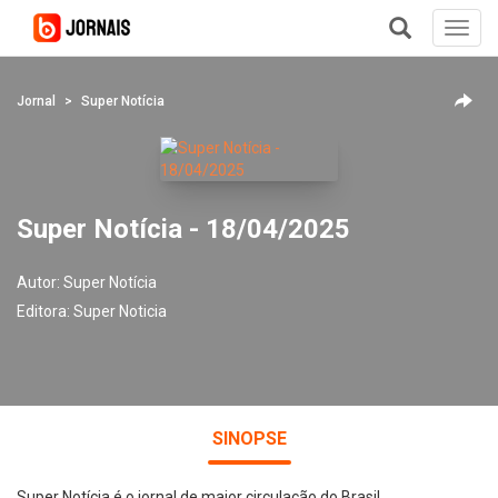
Toggl
navig
+
Jornal
Super Notícia
Super Notícia - 18/04/2025
Autor:
Super Notícia
Editora:
Super Noticia
SINOPSE
Super Notícia é o jornal de maior circulação do Brasil.