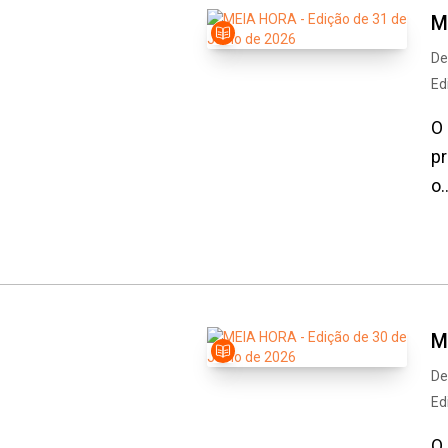
M
De
Ed
O 
pr
o..
M
De
Ed
O 