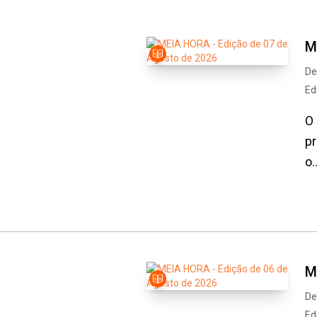
M
De
Ed
O 
pr
o..
M
De
Ed