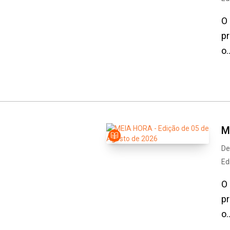
O 
pr
o..
M
De
Ed
O 
pr
o..