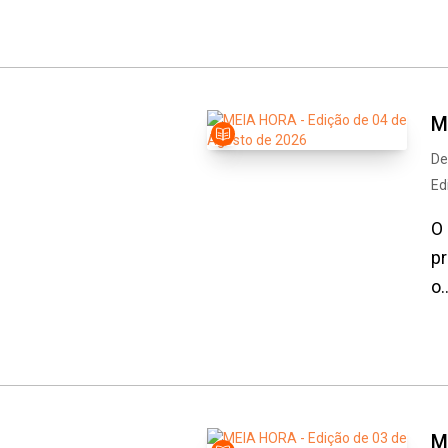
M
De
Ed
O 
pr
o..
M