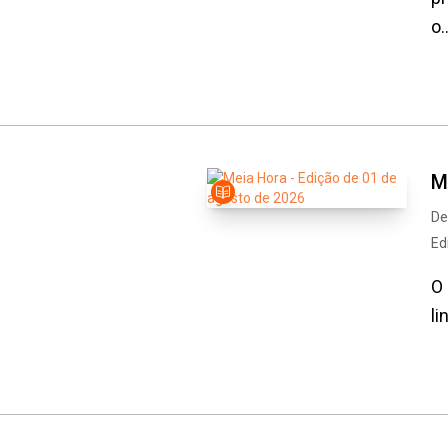
o..
M
De
Ed
O 
l