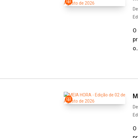
De
Ed
O 
pr
o..
M
De
Ed
O 
pr