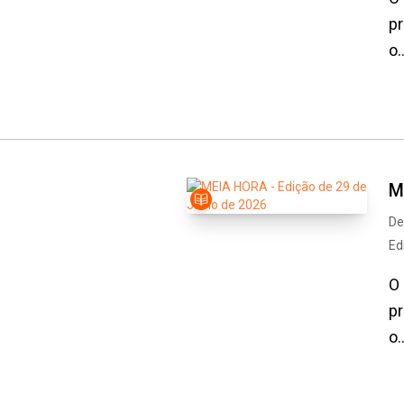
pr
o..
M
De
Ed
O 
pr
o..