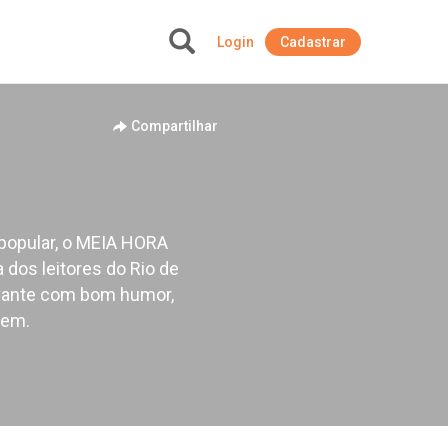
Login
Cadastrar
+
Compartilhar
popular, o MEIA HORA
dos leitores do Rio de
levante com bom humor,
dem.